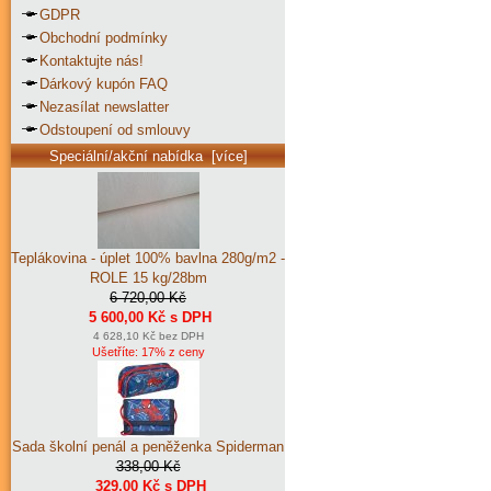
GDPR
Obchodní podmínky
Kontaktujte nás!
Dárkový kupón FAQ
Nezasílat newslatter
Odstoupení od smlouvy
Speciální/akční nabídka [více]
Teplákovina - úplet 100% bavlna 280g/m2 -
ROLE 15 kg/28bm
6 720,00 Kč
5 600,00 Kč s DPH
4 628,10 Kč bez DPH
Ušetříte: 17% z ceny
Sada školní penál a peněženka Spiderman
338,00 Kč
329,00 Kč s DPH