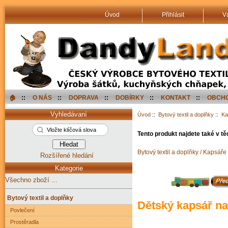
Úvod
Přihlásit
V
🏠︎
::
O NÁS
::
DOPRAVA
::
DOBÍRKY
::
KONTAKT
::
OBCHO
Vyhledávaní
Úvod
::
Bytový textil a doplňky
::
Ka
Tento produkt najdete také v tě
Bytový textil a doplňky / Kapsáře
Rozšířené hledání
Kategorie
Všechno zboží ...
Bytový textil a doplňky
Dětský kapsář n
Povlečení
Prostěradla