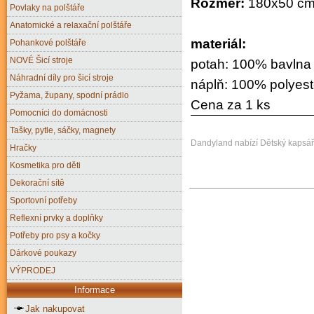
Rozměr:
180x50 c
Povlaky na polštáře
Anatomické a relaxační polštáře
materiál:
Pohankové polštáře
NOVÉ Šicí stroje
potah: 100% bavlna
Náhradní díly pro šicí stroje
náplň: 100% polyeste
Pyžama, župany, spodní prádlo
Cena za 1 ks
Pomocníci do domácnosti
Tašky, pytle, sáčky, magnety
Dandyland nabízí Dětský kapsář 
Hračky
Kosmetika pro děti
Dekorační sítě
Sportovní potřeby
Reflexní prvky a doplňky
Potřeby pro psy a kočky
Dárkové poukazy
VÝPRODEJ
Informace
Jak nakupovat