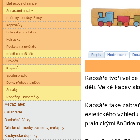
Matracové chrániče
Separační potahy
Ručníky, osušky, žínky
Kapesníky
Přikrývky a polštáře
Polštářky
Povlaky na polštáře
Náplň do polštářů
Popis
Hodnocení
Dota
Pro děti
Kapsáře
Spodní prádlo
Kapsáře tvoří velice
Deky, přehozy a plédy
dětí. Velké kapsy sl
Sedáky
Rohožky - koberečky
Kapsáře také zabraň
Metráž látek
Galanterie
estetického vzhledu 
Bavlněné šátky
praktickými šnůrkam
Dětské ubrousky, zásterky, chňapky
Kuchyňské doplňky