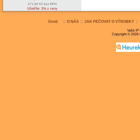
271,90 Kč bez DPH
Ušetříte: 3% z ceny
Úvod
::
O NÁS
::
JAK PEČOVAT O VÝROBKY
::
Vaše IP 
Copyright © 2026