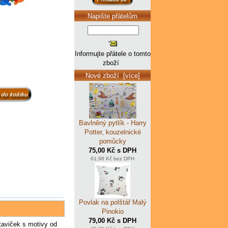
Napište přátelům
Informujte přátele o tomto
zboží
Nové zboží [více]
Bavlněný pytlík - Harry
Potter, kouzelnické
pomůcky
75,00 Kč s DPH
61,98 Kč bez DPH
Povlak na polštář Malý
Pinokio
79,00 Kč s DPH
taviček s motivy od