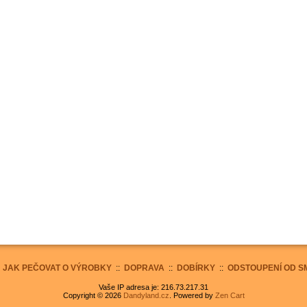
:
JAK PEČOVAT O VÝROBKY
::
DOPRAVA
::
DOBÍRKY
::
ODSTOUPENÍ OD S
Vaše IP adresa je: 216.73.217.31
Copyright © 2026
Dandyland.cz
. Powered by
Zen Cart