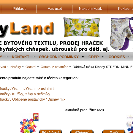
Přihlásit
Váš účet
Nákupní košík
Pokladn
Y
::
KONTAKT
::
OBCHODNÍ PODMÍNKY
::
GDPR
::
COOKIES
::
Úvod
::
Hračky
::
Ostatní
::
Ostatní z ostatních
:: Dárková taška Disney STŘEDNÍ MINNIE 
ento produkt najdete také v těchto kategoriích:
račky / Ostatní / Ostatní z ostatních
račky / Kufříky, tašky a deštníky
račky / Oblíbené postavičky / Disney mix
aktuálně prohlížíte: 4/28