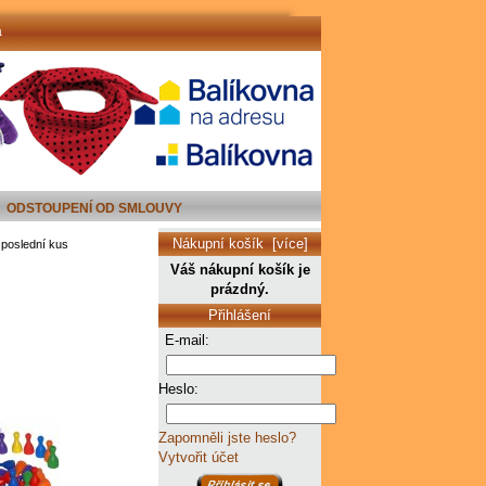
a
ODSTOUPENÍ OD SMLOUVY
Nákupní košík [více]
poslední kus
Váš nákupní košík je
prázdný.
Přihlášení
E-mail:
Heslo:
Zapomněli jste heslo?
Vytvořit účet