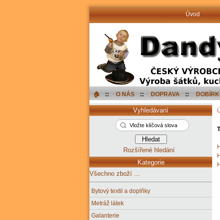
Úvod
🏠︎
::
O NÁS
::
DOPRAVA
::
DOBÍRK
Vyhledávaní
T
H
Rozšířené hledání
H
Kategorie
H
Všechno zboží ...
Bytový textil a doplňky
Metráž látek
Galanterie