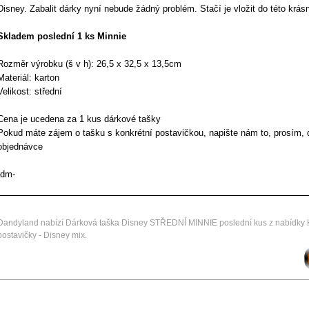
Disney. Zabalit dárky nyní nebude žádný problém. Stačí je vložit do této krásn
Skladem poslední 1 ks Minnie
Rozměr výrobku (š v h): 26,5 x 32,5 x 13,5cm
Materiál: karton
Velikost: střední
Cena je ucedena za 1 kus dárkové tašky
Pokud máte zájem o tašku s konkrétní postavičkou, napište nám to, prosím,
objednávce
-dm-
Dandyland nabízí Dárková taška Disney STŘEDNÍ MINNIE poslední kus z nabídky 
postavičky - Disney mix.