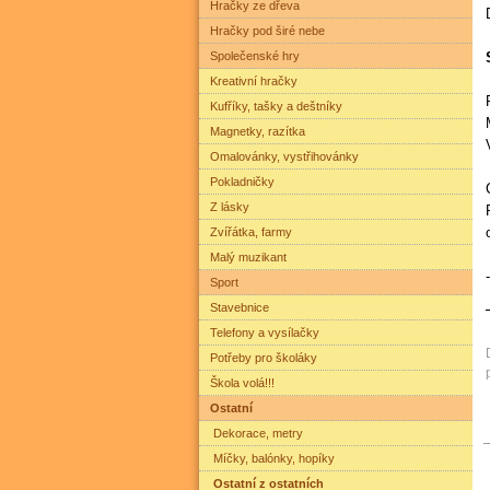
Hračky ze dřeva
Hračky pod širé nebe
Společenské hry
Kreativní hračky
Kufříky, tašky a deštníky
Magnetky, razítka
Omalovánky, vystřihovánky
Pokladničky
Z lásky
Zvířátka, farmy
Malý muzikant
Sport
Stavebnice
Telefony a vysílačky
Potřeby pro školáky
Škola volá!!!
Ostatní
Dekorace, metry
Míčky, balónky, hopíky
Ostatní z ostatních