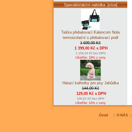
Speciální/akční nabídka [více]
Taška přebalovací Kalencom Nola
termoizolační s přebalovací podl
1 699,00 Kč
1 399,00 Kč s DPH
1 156,20 Kč bez DPH
Ušetříte: 18% z ceny
Hárací kalhotky pro psy Jahůdka
144,00 Kč
129,00 Kč s DPH
106,61 Kč bez DPH
Ušetříte: 10% z ceny
Úvod
::
O NÁS
: