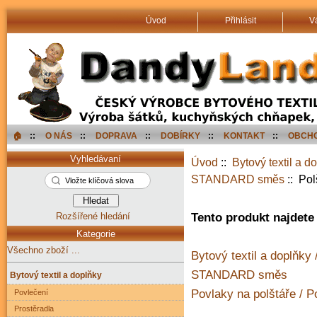
Úvod
Přihlásit
V
🏠︎
::
O NÁS
::
DOPRAVA
::
DOBÍRKY
::
KONTAKT
::
OBCHO
Vyhledávaní
Úvod
::
Bytový textil a d
STANDARD směs
:: Pol
Rozšířené hledání
Tento produkt najdete 
Kategorie
Všechno zboží ...
Bytový textil a doplňky 
STANDARD směs
Bytový textil a doplňky
Povlaky na polštáře /
Povlečení
Prostěradla