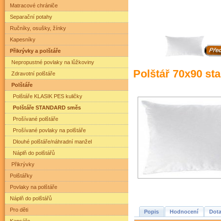
Matracové chrániče
Separační potahy
Ručníky, osušky, žínky
Kapesníky
Přikrývky a polštáře
Nepropustné povlaky na lůžkoviny
Polštář 70x90 st
Zdravotní polštáře
Polštáře
Polštáře KLASIK PES kuličky
Polštáře STANDARD směs
Prošívané polštáře
Prošívané povlaky na polštáře
Dlouhé polštáře/náhradní manžel
Náplň do polštářů
Přikrývky
Polštářky
Povlaky na polštáře
Náplň do polštářů
Pro děti
Popis
Hodnocení
Dota
Kapsáře