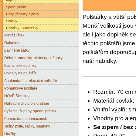
Spodní prádlo
Deky, přehozy a plédy
Polštářky a větší po
Sedáky
Menší velikosti jsou
Rohožky - koberečky
ale i jako doplněk s
Metráž látek
těchto polštářů jsme 
Galanterie
Bavlněné šátky
polštářům doporučuj
Dětské ubrousky, zásterky, chňapky
naší nabídky.
Kuchyňské doplňky
Povlaky na polštáře
Anatomické a relaxační polštáře
Pohankové polštáře
Rozměr: 70 cm 
NOVÉ Šicí stroje
Materiál povlak:
Náhradní díly pro šicí stroje
Vnitřní výplň: 
Pyžama, župany, spodní prádlo
Vhodný pro aler
Pomocníci do domácnosti
Se zipem / bez 
Tašky, pytle, sáčky, magnety
Hračky
Praní: 40 °C