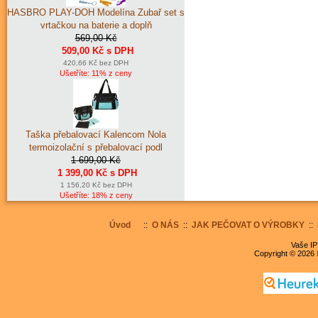
HASBRO PLAY-DOH Modelína Zubař set s
vrtačkou na baterie a doplň
569,00 Kč
509,00 Kč s DPH
420,66 Kč bez DPH
Ušetříte: 11% z ceny
Taška přebalovací Kalencom Nola
termoizolační s přebalovací podl
1 699,00 Kč
1 399,00 Kč s DPH
1 156,20 Kč bez DPH
Ušetříte: 18% z ceny
Úvod
::
O NÁS
::
JAK PEČOVAT O VÝROBKY
::
Vaše IP
Copyright © 2026