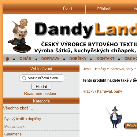
Úvod
Přihlásit
V
🏠︎
::
O NÁS
::
DOPRAVA
::
DOBÍRKY
::
KONTAKT
::
OBCHO
Vyhledávaní
Úvod
::
Hračky
::
Karneval, party
::
Tento produkt najdete také v tě
Hračky / Karneval, party
Rozšířené hledání
Kategorie
Všechno zboží ...
Bytový textil a doplňky
Metráž látek
Galanterie