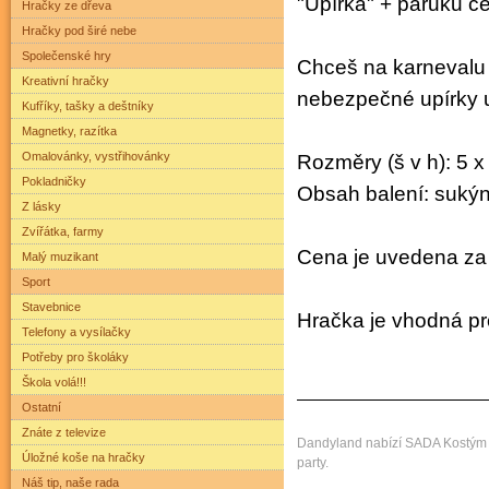
"Upírka" + paruku č
Hračky ze dřeva
Hračky pod širé nebe
Společenské hry
Chceš na karnevalu
Kreativní hračky
nebezpečné upírky u
Kufříky, tašky a deštníky
Magnetky, razítka
Omalovánky, vystřihovánky
Rozměry (š v h): 5 
Pokladničky
Obsah balení: sukýnk
Z lásky
Zvířátka, farmy
Cena je uvedena za 
Malý muzikant
Sport
Stavebnice
Hračka je vhodná pro
Telefony a vysílačky
Potřeby pro školáky
Škola volá!!!
Ostatní
Znáte z televize
Dandyland nabízí SADA Kostým u
Úložné koše na hračky
party.
Náš tip, naše rada