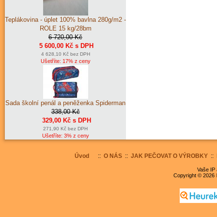
Teplákovina - úplet 100% bavlna 280g/m2 -
ROLE 15 kg/28bm
6 720,00 Kč
5 600,00 Kč s DPH
4 628,10 Kč bez DPH
Ušetříte: 17% z ceny
Sada školní penál a peněženka Spiderman
338,00 Kč
329,00 Kč s DPH
271,90 Kč bez DPH
Ušetříte: 3% z ceny
Úvod
::
O NÁS
::
JAK PEČOVAT O VÝROBKY
::
Vaše IP 
Copyright © 2026