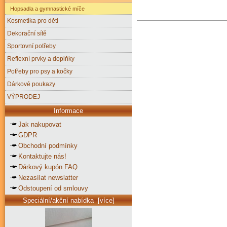
Hopsadla a gymnastické míče
Kosmetika pro děti
Dekorační sítě
Sportovní potřeby
Reflexní prvky a doplňky
Potřeby pro psy a kočky
Dárkové poukazy
VÝPRODEJ
Informace
Jak nakupovat
GDPR
Obchodní podmínky
Kontaktujte nás!
Dárkový kupón FAQ
Nezasílat newslatter
Odstoupení od smlouvy
Speciální/akční nabídka [více]