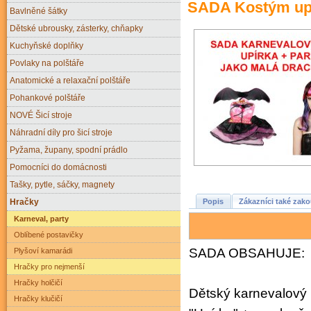
SADA Kostým upír
Bavlněné šátky
Dětské ubrousky, zásterky, chňapky
Kuchyňské doplňky
Povlaky na polštáře
Anatomické a relaxační polštáře
Pohankové polštáře
NOVÉ Šicí stroje
Náhradní díly pro šicí stroje
Pyžama, župany, spodní prádlo
Pomocníci do domácnosti
Tašky, pytle, sáčky, magnety
Hračky
Popis
Zákazníci také zako
Karneval, party
Oblíbené postavičky
SADA OBSAHUJE:
Plyšoví kamarádi
Hračky pro nejmenší
Hračky holčičí
Dětský karnevalový k
Hračky klučičí