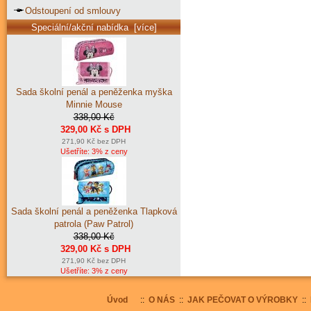
Odstoupení od smlouvy
Speciální/akční nabídka [více]
Sada školní penál a peněženka myška
Minnie Mouse
338,00 Kč
329,00 Kč s DPH
271,90 Kč bez DPH
Ušetříte: 3% z ceny
Sada školní penál a peněženka Tlapková
patrola (Paw Patrol)
338,00 Kč
329,00 Kč s DPH
271,90 Kč bez DPH
Ušetříte: 3% z ceny
Úvod
::
O NÁS
::
JAK PEČOVAT O VÝROBKY
::