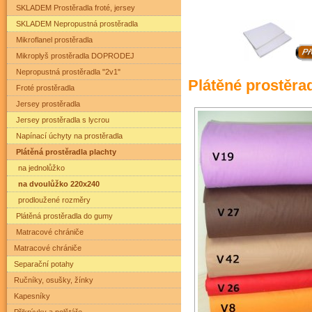
SKLADEM Prostěradla froté, jersey
SKLADEM Nepropustná prostěradla
Mikroflanel prostěradla
Mikroplyš prostěradla DOPRODEJ
Nepropustná prostěradla "2v1"
Plátěné prostěra
Froté prostěradla
Jersey prostěradla
Jersey prostěradla s lycrou
Napínací úchyty na prostěradla
Plátěná prostěradla plachty
na jednolůžko
na dvoulůžko 220x240
prodloužené rozměry
Plátěná prostěradla do gumy
Matracové chrániče
Matracové chrániče
Separační potahy
Ručníky, osušky, žínky
Kapesníky
Přikrývky a polštáře