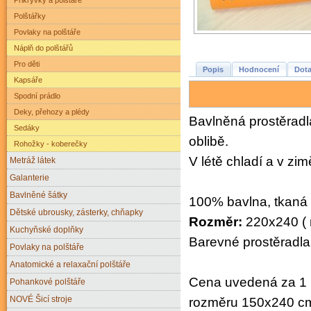
Polštářky
Povlaky na polštáře
Náplň do polštářů
Pro děti
Popis
Hodnocení
Dota
Kapsáře
Spodní prádlo
Deky, přehozy a plédy
Bavlněná prostěradla
Sedáky
oblibě.
Rohožky - koberečky
V létě chladí a v zim
Metráž látek
Galanterie
Bavlněné šátky
100% bavlna, tkaná 
Dětské ubrousky, zásterky, chňapky
Rozměr:
220x240 ( 
Kuchyňské doplňky
Barevné prostěradla
Povlaky na polštáře
Anatomické a relaxační polštáře
Cena uvedená za 1 k
Pohankové polštáře
NOVÉ Šicí stroje
rozměru 150x240 c