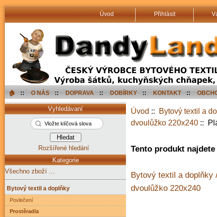
Úvod
Přihlásit
V
🏠︎
::
O NÁS
::
DOPRAVA
::
DOBÍRKY
::
KONTAKT
::
OBCHO
Vyhledávaní
Úvod
::
Bytový textil a d
dvoulůžko 220x240
:: Pl
Rozšířené hledání
Tento produkt najdete 
Kategorie
Všechno zboží ...
Bytový textil a doplňky 
dvoulůžko 220x240
Bytový textil a doplňky
Povlečení
Prostěradla