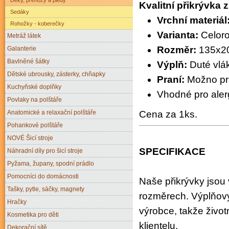
Kvalitní přikrývka 
Sedáky
Vrchní materiál
Rohožky - koberečky
Varianta:
Celoro
Metráž látek
Rozměr:
135x2
Galanterie
Bavlněné šátky
Výplň:
Duté vlá
Dětské ubrousky, zásterky, chňapky
Praní:
Možno prá
Kuchyňské doplňky
Vhodné pro aler
Povlaky na polštáře
Anatomické a relaxační polštáře
Cena za 1ks.
Pohankové polštáře
NOVÉ Šicí stroje
SPECIFIKACE
Náhradní díly pro šicí stroje
Pyžama, župany, spodní prádlo
Pomocníci do domácnosti
Naše přikrývky jsou 
Tašky, pytle, sáčky, magnety
rozměrech. Výplňov
Hračky
výrobce, takže živo
Kosmetika pro děti
klientelu.
Dekorační sítě