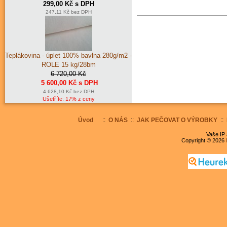
299,00 Kč s DPH
247,11 Kč bez DPH
Teplákovina - úplet 100% bavlna 280g/m2 -
ROLE 15 kg/28bm
6 720,00 Kč
5 600,00 Kč s DPH
4 628,10 Kč bez DPH
Ušetříte: 17% z ceny
Úvod
::
O NÁS
::
JAK PEČOVAT O VÝROBKY
::
Vaše IP 
Copyright © 2026