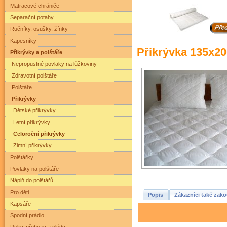
Matracové chrániče
Separační potahy
Ručníky, osušky, žínky
Kapesníky
Přikrývka 135x20
Přikrývky a polštáře
Nepropustné povlaky na lůžkoviny
Zdravotní polštáře
Polštáře
Přikrývky
Dětské přikrývky
Letní přikrývky
Celoroční přikrývky
Zimní přikrývky
Polštářky
Povlaky na polštáře
Náplň do polštářů
Pro děti
Popis
Zákazníci také zako
Kapsáře
Spodní prádlo
Deky, přehozy a plédy