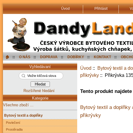
Úvod
Přihlásit
V
🏠︎
::
O NÁS
::
DOPRAVA
::
DOBÍRKY
::
KONTAKT
::
OBCHO
Vyhledávaní
Úvod
::
Bytový textil a d
přikrývky
:: Přikrývka 13
Rozšířené hledání
Tento produkt najdete 
Kategorie
Všechno zboží ...
Bytový textil a doplňky 
přikrývky
Bytový textil a doplňky
Povlečení
Prostěradla