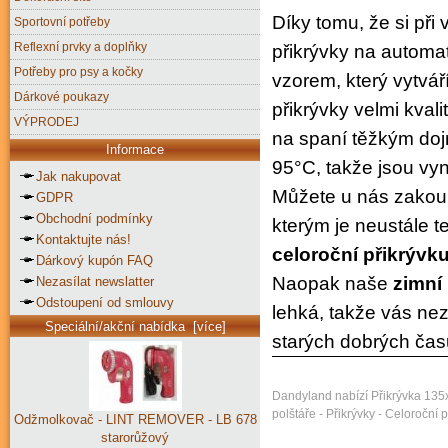
Díky tomu, že si př
Sportovní potřeby
Reflexní prvky a doplňky
přikrývky na automat
Potřeby pro psy a kočky
vzorem, který vytvář
Dárkové poukazy
přikrývky velmi kvali
VÝPRODEJ
na spaní těžkým d
Informace
95°C, takže jsou vyni
Jak nakupovat
Můžete u nás zakou
GDPR
Obchodní podmínky
kterým je neustále 
Kontaktujte nás!
celoroční přikrývku
Dárkový kupón FAQ
Naopak naše
zimní
Nezasílat newslatter
Odstoupení od smlouvy
lehká, takže vás ne
Speciální/akční nabídka [více]
starých dobrých čas
Dandyland nabízí Přikrývka 135x
polštáře - Přikrývky - Celoroční p
Odžmolkovač - LINT REMOVER - LB 678
starorůžový