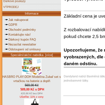
Dárkové poukazy
VÝPRODEJ
Informace
Základní cena je uv
Jak nakupovat
GDPR
Z rozbalovací nabíd
Obchodní podmínky
Kontaktujte nás!
pokud chcete 2,5 bm
Dárkový kupón FAQ
Nezasílat newslatter
Odstoupení od smlouvy
Upozorňujeme, že r
Speciální/akční nabídka [více]
vyobrazených, dle 
daném odstínu.
Dandyland nabízí Bavlněná látka 
HASBRO PLAY-DOH Modelína Zubař set s
jednobarevné látky.
vrtačkou na baterie a doplň
569,00 Kč
509,00 Kč s DPH
420,66 Kč bez DPH
Ušetříte: 11% z ceny