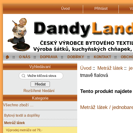
Úvod
Přihlásit
V
🏠︎
::
O NÁS
::
DOPRAVA
::
DOBÍRKY
::
KONTAKT
::
OBCHO
Vyhledávaní
Úvod
::
Metráž látek
::
j
tmavě fialová
Rozšířené hledání
Tento produkt najdete 
Kategorie
Všechno zboží ...
Metráž látek / jednobar
Bytový textil a doplňky
Metráž látek
Výprodej metráže od 79,-