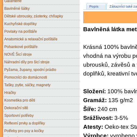
Galanterie
Popis
Zákazníci také za
Bavlněné šátky
Dětské ubrousky, zásterky, chňapky
Kuchyňské doplňky
Bavlněná látka metr
Povlaky na polštáře
Anatomické a relaxační polštáře
Krásná 100% bavlněn
Pohankové polštáře
NOVÉ Šicí stroje
vhodná na výrobu po
Náhradní díly pro šicí stroje
ubrousků, závěsů a t
Pyžama, župany, spodní prádlo
doplňků, kreativní t
Pomocníci do domácnosti
Tašky, pytle, sáčky, magnety
Složení:
100% bavl
Hračky
Gramáž:
135 g/m2
Kosmetika pro děti
Dekorační sítě
Šíře:
240 cm
Sportovní potřeby
Srážlivost:
3-5%
Reflexní prvky a doplňky
Atesty:
Oeko-tex Sta
Potřeby pro psy a kočky
Výrobce:
vyrobeno 