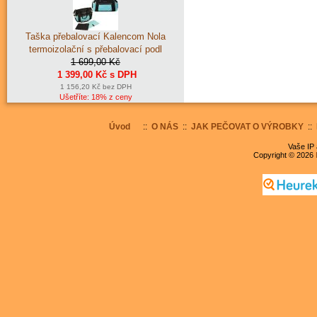
Taška přebalovací Kalencom Nola
termoizolační s přebalovací podl
1 699,00 Kč
1 399,00 Kč s DPH
1 156,20 Kč bez DPH
Ušetříte: 18% z ceny
Úvod
::
O NÁS
::
JAK PEČOVAT O VÝROBKY
::
Vaše IP 
Copyright © 2026