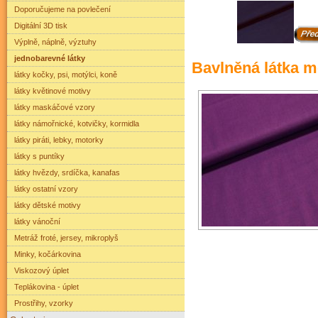
Doporučujeme na povlečení
Digitální 3D tisk
Výplně, náplně, výztuhy
jednobarevné látky
Bavlněná látka me
látky kočky, psi, motýlci, koně
látky květinové motivy
látky maskáčové vzory
látky námořnické, kotvičky, kormidla
látky piráti, lebky, motorky
látky s puntíky
látky hvězdy, srdíčka, kanafas
látky ostatní vzory
látky dětské motivy
látky vánoční
Metráž froté, jersey, mikroplyš
Minky, kočárkovina
Viskozový úplet
Teplákovina - úplet
Prostřihy, vzorky